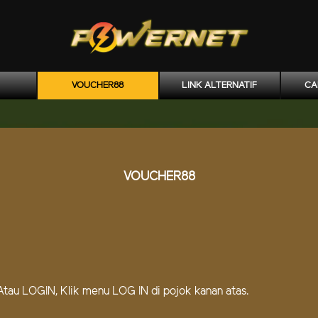
VOUCHER88
LINK ALTERNATIF
CA
VOUCHER88
u LOGIN, Klik menu LOG IN di pojok kanan atas.