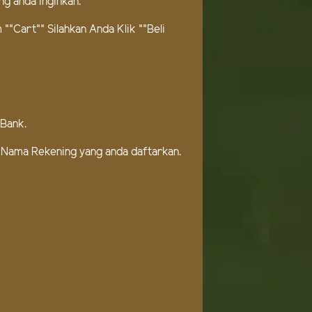
g anda inginkan.
""Cart"" Silahkan Anda Klik ""Beli
 Bank.
 Nama Rekening yang anda daftarkan.