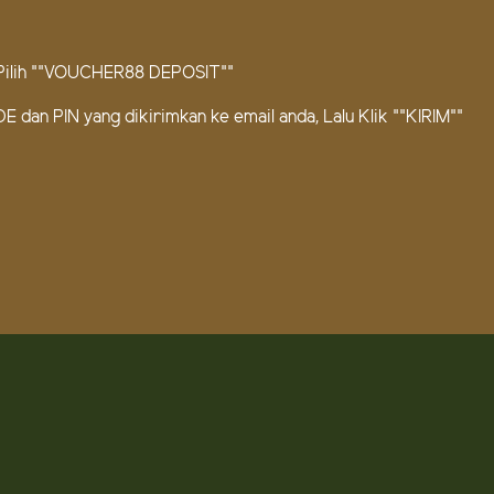
n Pilih ""VOUCHER88 DEPOSIT""
dan PIN yang dikirimkan ke email anda, Lalu Klik ""KIRIM""