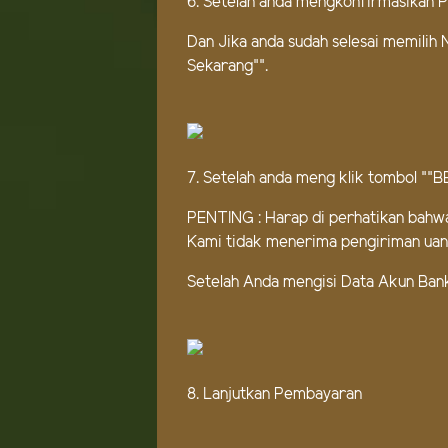
6. Setelah anda mengkonfirmasikan P
Dan Jika anda sudah selesai memilih 
Sekarang"".
7. Setelah anda meng klik tombol ""
PENTING : Harap di perhatikan bahwa
Kami tidak menerima pengiriman uang
Setelah Anda mengisi Data Akun Bank
8. Lanjutkan Pembayaran