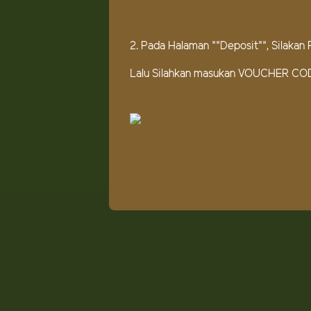
2. Pada Halaman ""Deposit"", Silaka
Lalu Silahkan masukan VOUCHER CODE 