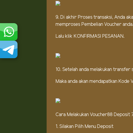
9. Di akhir Proses transaksi, Anda a
memproses Pembelian Voucher anda
Lalu klik KONFIRMASI PESANAN.
10. Setelah anda melakukan transfer 
Maka anda akan mendapatkan Kode Vou
Cara Melakukan Voucher88 Deposi
1. Silakan Pilih Menu Deposit