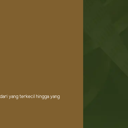
dari yang terkecil hingga yang